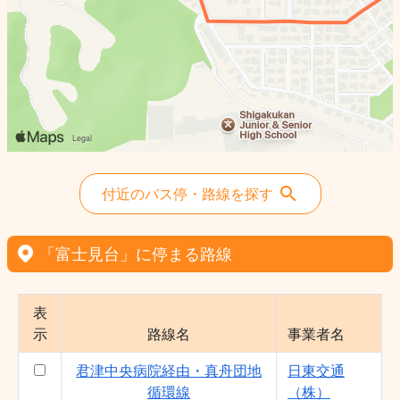
付近のバス停・路線を探す
「富士見台」に停まる路線
表
示
路線名
事業者名
君津中央病院経由・真舟団地
日東交通
循環線
（株）