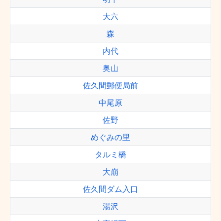
大六
森
内代
奥山
佐久間郵便局前
中尾原
佐野
めぐみの里
タルミ橋
大崩
佐久間ダム入口
湯沢