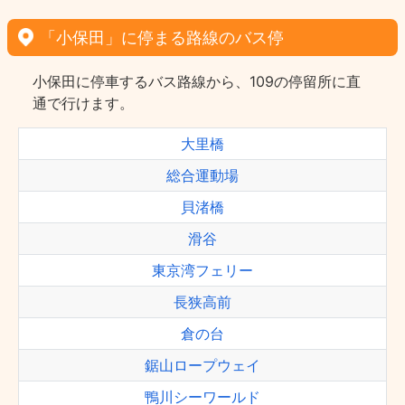
「小保田」に停まる路線のバス停
小保田に停車するバス路線から、109の停留所に直
通で行けます。
大里橋
総合運動場
貝渚橋
滑谷
東京湾フェリー
長狭高前
倉の台
鋸山ロープウェイ
鴨川シーワールド