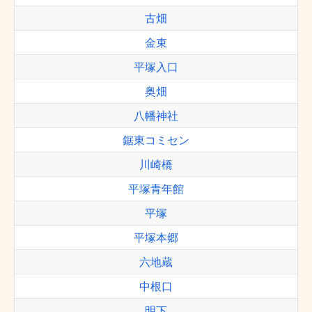
古畑
金束
平塚入口
奥畑
八幡神社
鋸東コミセン
川崎橋
平塚青年館
平塚
平塚本郷
六地蔵
中根口
明下