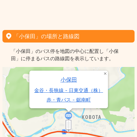
「小保田」の場所と路線図
「小保田」のバス停を地図の中心に配置し「小保
田」に停まるバスの路線図を表示しています。
小保田
金谷・長狭線 - 日東交通（株）
赤・青バス - 鋸南町