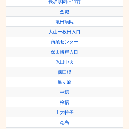
長狭学園正門前
金堀
亀田病院
大山千枚田入口
商業センター
保田海岸入口
保田中央
保田橋
亀ヶ崎
中橋
桜橋
上大帷子
竜島