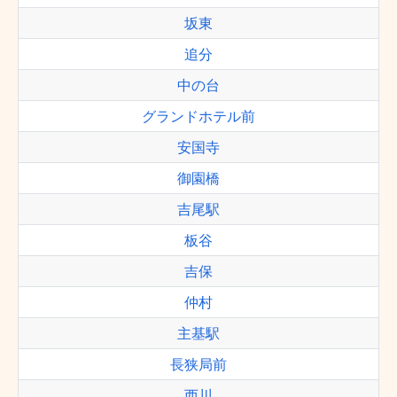
坂東
追分
中の台
グランドホテル前
安国寺
御園橋
吉尾駅
板谷
吉保
仲村
主基駅
長狭局前
西川