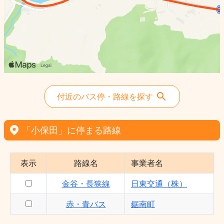
付近のバス停・路線を探す
「小保田」に停まる路線
表示
路線名
事業者名
金谷・長狭線
日東交通（株）
赤・青バス
鋸南町