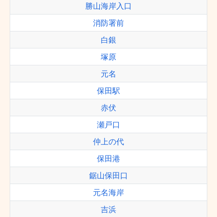
勝山海岸入口
消防署前
白銀
塚原
元名
保田駅
赤伏
瀬戸口
仲上の代
保田港
鋸山保田口
元名海岸
吉浜