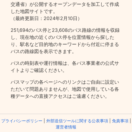
交通省）が公開するオープンデータを加工して作成
した地図サイトです。
（最終更新日：2024年2月10日）
251,694のバス停と23,608のバス路線の情報を収録
し、現在地の近くのバス停を位置情報から探した
り、駅名など目的地のキーワードから付近に停まる
バスの路線図を表示できます。
バスの時刻表や運行情報は、各バス事業者の公式サ
イトよりご確認ください。
バスマップの各ページヘのリンクはご自由に設定い
ただいて問題ありませんが、地図で使用している各
種データへの直接アクセスはご遠慮ください。
プライバシーポリシー
|
外部送信ツールに関する公表事項
|
免責事項
|
運営者情報