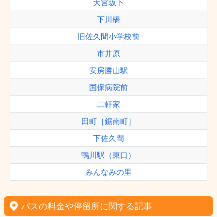
大宮坂下
下川橋
旧佐久間小学校前
市井原
安房勝山駅
国保病院前
二軒家
田町［鋸南町］
下佐久間
鴨川駅（東口）
みんなみの里
バスの料金や停留所に関する記事