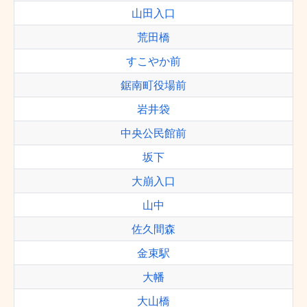
山田入口
荒田橋
すこやか前
鋸南町役場前
岩井袋
中央公民館前
坂下
大崩入口
山中
佐久間森
金束駅
大幡
大山橋