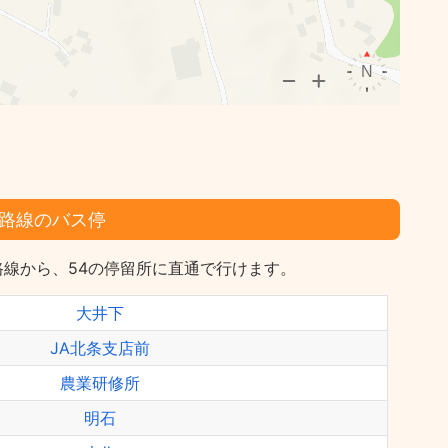
路線のバス停
線から、54の停留所に直通で行けます。
大井下
JA北条支店前
農業研修所
明石