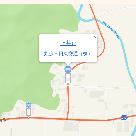
上井戸
丸線 - 日東交通（株）