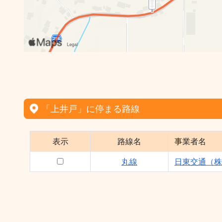
「上井戸」に停まる路線
表示
路線名
事業者名
丸線
日東交通（株