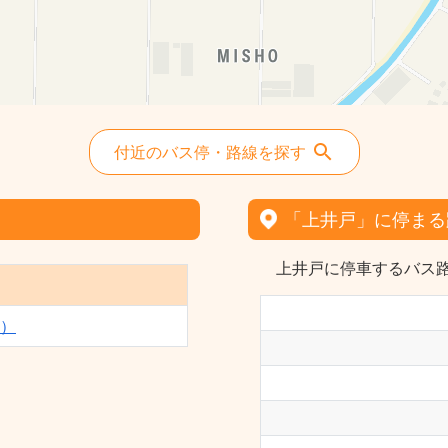
付近のバス停・路線を探す
「上井戸」に停まる
上井戸に停車するバス路
）