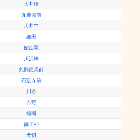
大井橋
丸農協前
大井中
細田
館山駅
川沢橋
丸郵便局前
石堂寺前
川谷
吉野
鯨岡
御子神
犬切