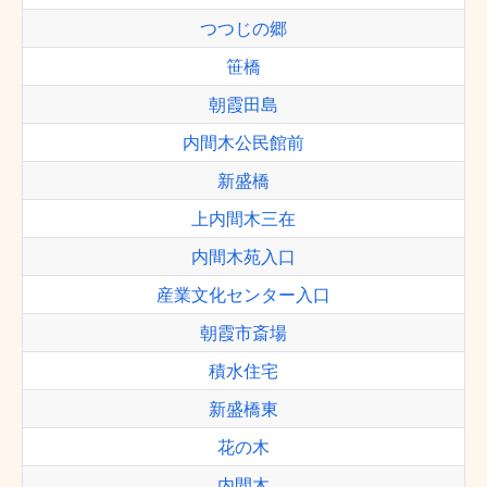
つつじの郷
笹橋
朝霞田島
内間木公民館前
新盛橋
上内間木三在
内間木苑入口
産業文化センター入口
朝霞市斎場
積水住宅
新盛橋東
花の木
内間木