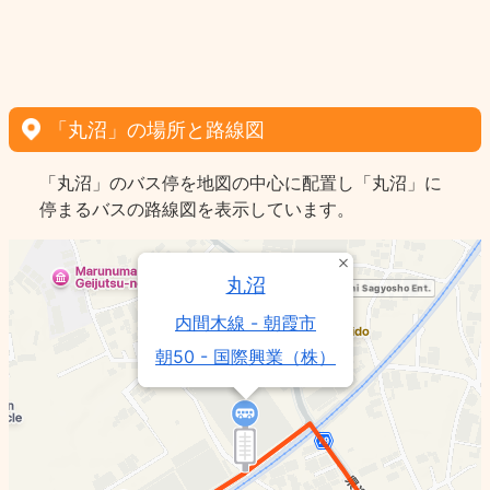
「丸沼」の場所と路線図
「丸沼」のバス停を地図の中心に配置し「丸沼」に
停まるバスの路線図を表示しています。
丸沼
内間木線 - 朝霞市
朝50 - 国際興業（株）