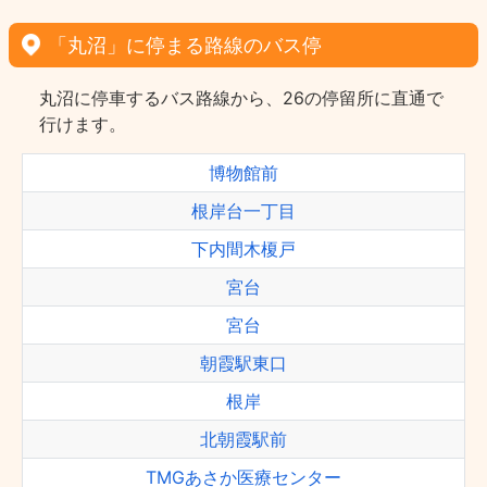
「丸沼」に停まる路線のバス停
丸沼に停車するバス路線から、26の停留所に直通で
行けます。
博物館前
根岸台一丁目
下内間木榎戸
宮台
宮台
朝霞駅東口
根岸
北朝霞駅前
TMGあさか医療センター