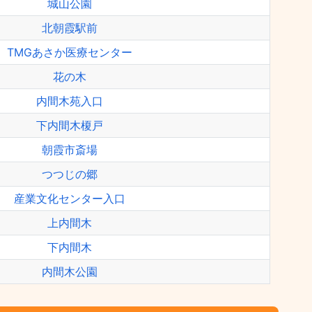
城山公園
北朝霞駅前
TMGあさか医療センター
花の木
内間木苑入口
下内間木榎戸
朝霞市斎場
つつじの郷
産業文化センター入口
上内間木
下内間木
内間木公園