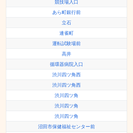
競技場入口
あら町銀行前
立石
連雀町
運転試験場前
高井
循環器病院入口
渋川四ツ角西
渋川四ツ角西
渋川四ツ角
渋川四ツ角
渋川四ツ角
沼田市保健福祉センター前