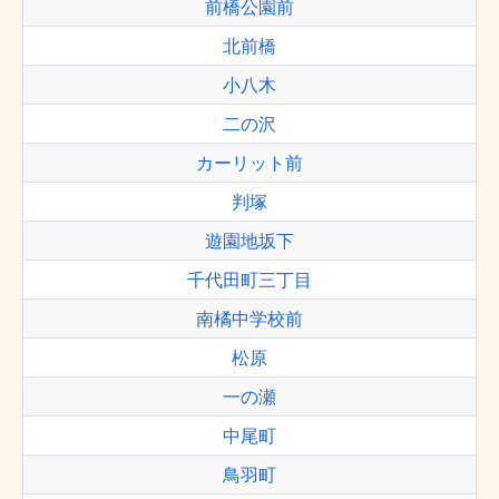
前橋公園前
北前橋
小八木
二の沢
カーリット前
判塚
遊園地坂下
千代田町三丁目
南橘中学校前
松原
一の瀬
中尾町
鳥羽町