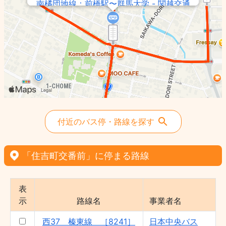
南橘団地線：前橋駅〜群馬大学 - 関越交通
（株）
西33 榛東線 ［8231］ - 日本中央バス
（株）
前橋線：前橋行循環 - 関越交通（株）
西35 榛東線 ［8238］ - 日本中央バス
（株）
西34 榛東線 ［8234］ - 日本中央バス
（株）
沼田駅〜関越道〜群大病院線 - 関越交通
付近のバス停・路線を探す
（株）
西36 榛東線 ［8240］ - 日本中央バス
（株）
「住吉町交番前」に停まる路線
西38 榛東線 ［8236］ - 日本中央バス
（株）
表
緑が丘線：前橋駅〜総合SC - 関越交通
示
路線名
事業者名
（株）
西37 榛東線 ［8242］ - 日本中央バス
西37 榛東線 ［8241］
日本中央バス