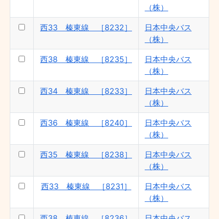
（株）
（株）
西33 榛東線 ［8232］ - 日本中央バス
西33 榛東線 ［8232］
日本中央バス
（株）
（株）
南橘団地線：前橋駅〜渋川駅 - 関越交通
（株）
西38 榛東線 ［8235］
日本中央バス
前橋駅〜群大附属小〜総合SC線 - 関越交
（株）
通（株）
西34 榛東線 ［8233］
日本中央バス
西34 榛東線 ［8233］ - 日本中央バス
（株）
（株）
前橋線：渋川行循環 - 関越交通（株）
西36 榛東線 ［8240］
日本中央バス
西37 榛東線 ［8241］ - 日本中央バス
（株）
（株）
西35 榛東線 ［8238］
日本中央バス
群大病院〜高崎駅前線 - 群馬中央バス
（株）
（株）
西38 榛東線 ［8235］ - 日本中央バス
西33 榛東線 ［8231］
日本中央バス
（株）
（株）
前橋線：前橋駅〜医療センター - 関越交通
（株）
西38 榛東線 ［8236］
日本中央バス