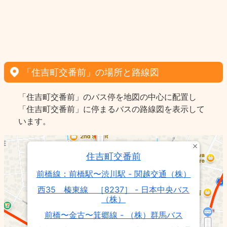
「住吉町交番前」の場所と路線図
「住吉町交番前」のバス停を地図の中心に配置し
「住吉町交番前」に停まるバスの路線図を表示して
います。
住吉町交番前
前橋線：前橋駅〜渋川駅 - 関越交通（株）
西35 榛東線 ［8237］ - 日本中央バス
（株）
前橋〜金古〜箕郷線 - （株）群馬バス