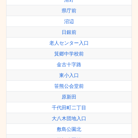
県庁前
沼辺
日銀前
老人センター入口
箕郷中学校前
金古十字路
東小入口
笹熊公会堂前
原新田
千代田町二丁目
大八木団地入口
敷島公園北