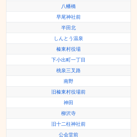
八幡橋
早尾神社前
半田北
しんとう温泉
榛東村役場
下小出町一丁目
桃泉三叉路
南野
旧榛東村役場前
神田
柳沢寺
旧十二柱神社前
公会堂前