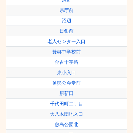
県庁前
沼辺
日銀前
老人センター入口
箕郷中学校前
金古十字路
東小入口
笹熊公会堂前
原新田
千代田町二丁目
大八木団地入口
敷島公園北