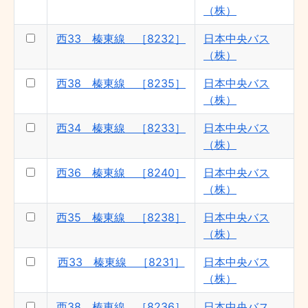
（株）
（株）
西33 榛東線 ［8232］ - 日本中央バス
西33 榛東線 ［8232］
日本中央バス
（株）
（株）
南橘団地線：前橋駅〜渋川駅 - 関越交通
（株）
西38 榛東線 ［8235］
日本中央バス
前橋駅〜群大附属小〜総合SC線 - 関越交
（株）
通（株）
西34 榛東線 ［8233］
日本中央バス
西34 榛東線 ［8233］ - 日本中央バス
（株）
（株）
前橋線：渋川行循環 - 関越交通（株）
西36 榛東線 ［8240］
日本中央バス
西37 榛東線 ［8241］ - 日本中央バス
（株）
（株）
西35 榛東線 ［8238］
日本中央バス
群大病院〜高崎駅前線 - 群馬中央バス
（株）
（株）
西38 榛東線 ［8235］ - 日本中央バス
西33 榛東線 ［8231］
日本中央バス
（株）
（株）
前橋線：前橋駅〜医療センター - 関越交通
（株）
西38 榛東線 ［8236］
日本中央バス