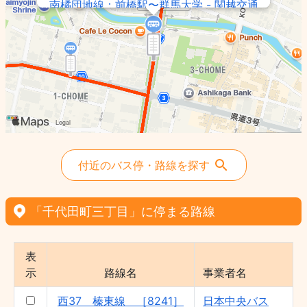
南橘団地線：前橋駅〜群馬大学 - 関越交通
（株）
西33 榛東線 ［8231］ - 日本中央バス
（株）
前橋線：前橋行循環 - 関越交通（株）
西35 榛東線 ［8238］ - 日本中央バス
（株）
西34 榛東線 ［8234］ - 日本中央バス
（株）
沼田駅〜関越道〜群大病院線 - 関越交通
付近のバス停・路線を探す
（株）
西36 榛東線 ［8240］ - 日本中央バス
（株）
「千代田町三丁目」に停まる路線
西38 榛東線 ［8236］ - 日本中央バス
（株）
表
緑が丘線：前橋駅〜総合SC - 関越交通
示
路線名
事業者名
（株）
西37 榛東線 ［8242］ - 日本中央バス
西37 榛東線 ［8241］
日本中央バス