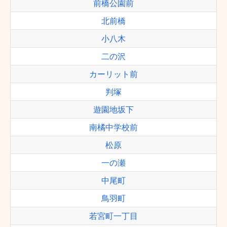
前橋公園前
北前橋
小八木
二の沢
カーリット前
判塚
遊園地坂下
南橘中学校前
松原
一の瀬
中尾町
鳥羽町
若宮町一丁目