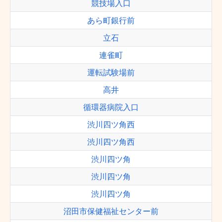
競技場入口
あら町銀行前
立石
連雀町
運転試験場前
高井
循環器病院入口
渋川四ツ角西
渋川四ツ角西
渋川四ツ角
渋川四ツ角
渋川四ツ角
沼田市保健福祉センター前