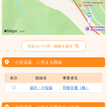
付近のバス停・路線を探す
「小安温泉」に停まる路線
表示
路線名
事業者名
湯沢・小安線
羽後交通（株）