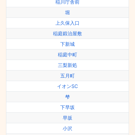
稲川庁舎前
堀
上久保入口
稲庭鍛治屋敷
下新城
稲庭中町
三梨新処
五月町
イオンSC
梺
下早坂
早坂
小沢