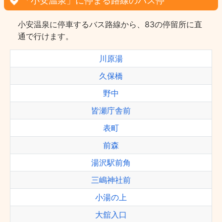
「小安温泉」に停まる路線のバス停
小安温泉に停車するバス路線から、83の停留所に直
通で行けます。
川原湯
久保橋
野中
皆瀬庁舎前
表町
前森
湯沢駅前角
三嶋神社前
小湯の上
大舘入口