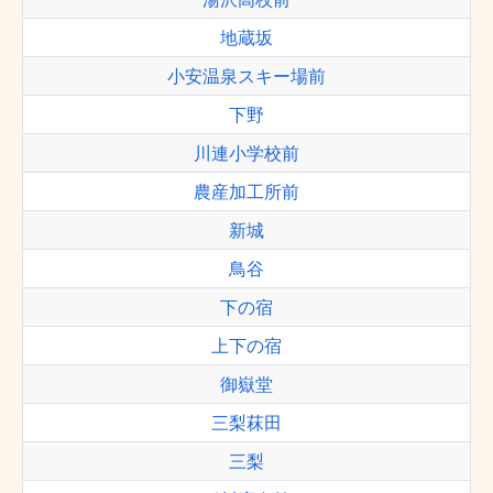
地蔵坂
小安温泉スキー場前
下野
川連小学校前
農産加工所前
新城
鳥谷
下の宿
上下の宿
御嶽堂
三梨菻田
三梨