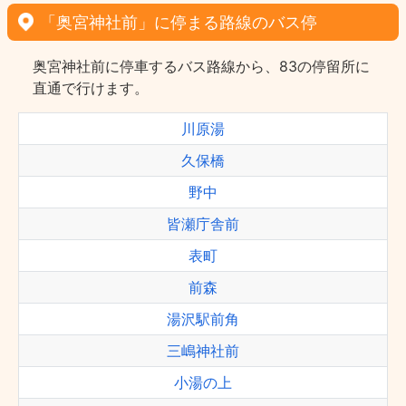
「奥宮神社前」に停まる路線のバス停
奥宮神社前に停車するバス路線から、83の停留所に
直通で行けます。
川原湯
久保橋
野中
皆瀬庁舎前
表町
前森
湯沢駅前角
三嶋神社前
小湯の上