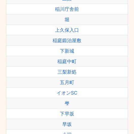
稲川庁舎前
堀
上久保入口
稲庭鍛治屋敷
下新城
稲庭中町
三梨新処
五月町
イオンSC
梺
下早坂
早坂