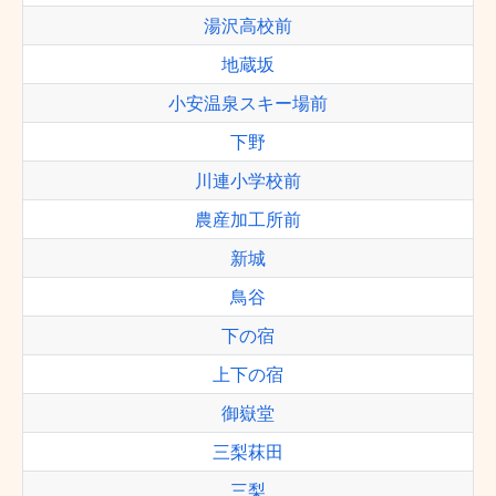
湯沢高校前
地蔵坂
小安温泉スキー場前
下野
川連小学校前
農産加工所前
新城
鳥谷
下の宿
上下の宿
御嶽堂
三梨菻田
三梨