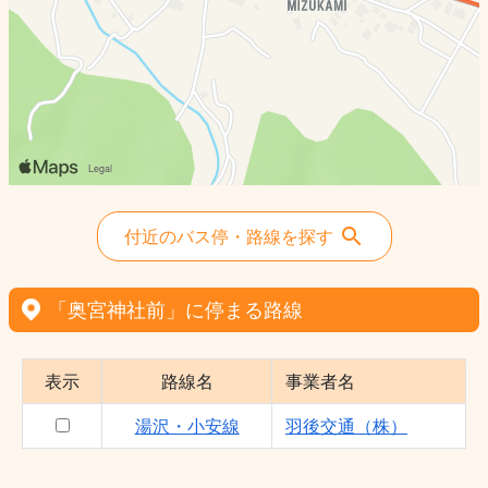
付近のバス停・路線を探す
「奥宮神社前」に停まる路線
表示
路線名
事業者名
湯沢・小安線
羽後交通（株）