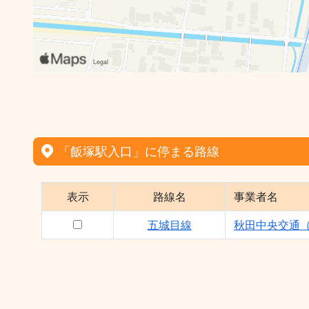
「飯塚駅入口」に停まる路線
表示
路線名
事業者名
五城目線
秋田中央交通