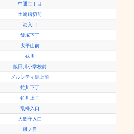
中通二丁目
土崎踏切前
港入口
飯塚下丁
太平山前
妹川
飯田川小学校前
メルシティ潟上前
虻川下丁
虻川上丁
乱橋入口
大郷守入口
磯ノ目