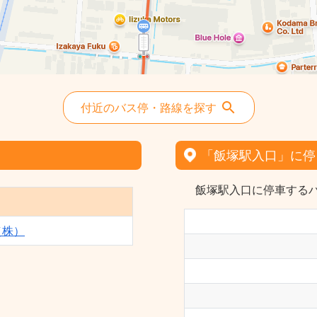
付近のバス停・路線を探す
「飯塚駅入口」に停
飯塚駅入口に停車するバ
（株）