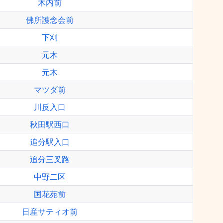
木内前
佛所護念会前
下刈
元木
元木
マツダ前
川反入口
秋田駅西口
追分駅入口
追分三叉路
中野二区
国花苑前
日産サティオ前