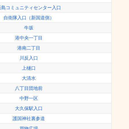
飯島コミュニティセンター入口
自衛隊入口（新国道側）
牛坂
港中央一丁目
港南二丁目
川反入口
上樋口
大清水
八丁目団地前
中野一区
大久保駅入口
護国神社裏参道
買物広場