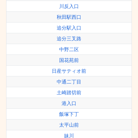
川反入口
秋田駅西口
追分駅入口
追分三叉路
中野二区
国花苑前
日産サティオ前
中通二丁目
土崎踏切前
港入口
飯塚下丁
太平山前
妹川