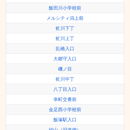
飯田川小学校前
メルシティ潟上前
虻川下丁
虻川上丁
乱橋入口
大郷守入口
磯ノ目
虻川中丁
八丁目入口
幸町交番前
金足西小学校前
飯塚駅入口
砂山（旧道側）