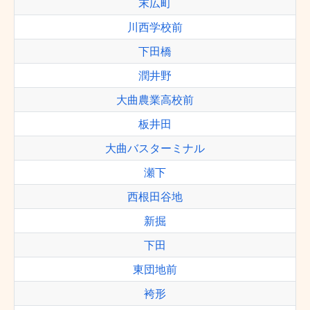
末広町
川西学校前
下田橋
潤井野
大曲農業高校前
板井田
大曲バスターミナル
瀬下
西根田谷地
新掘
下田
東団地前
袴形