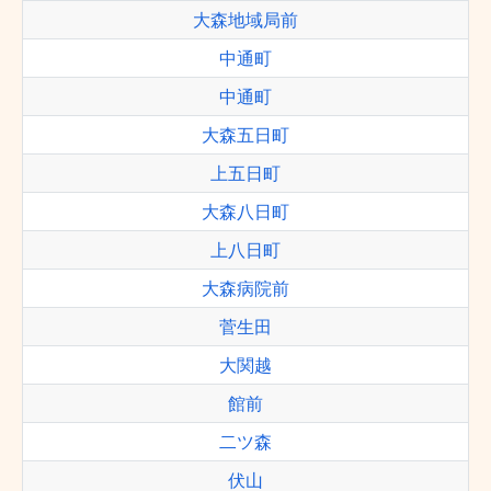
大森地域局前
中通町
中通町
大森五日町
上五日町
大森八日町
上八日町
大森病院前
菅生田
大関越
館前
二ツ森
伏山