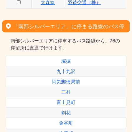
大森線
羽後交通（株）
「南部シルバーエリア」に停まる路線のバス停
南部シルバーエリアに停車するバス路線から、76の
停留所に直通で行けます。
塚掘
九十九沢
阿気郵便局前
三村
富士見町
剣花
金谷町