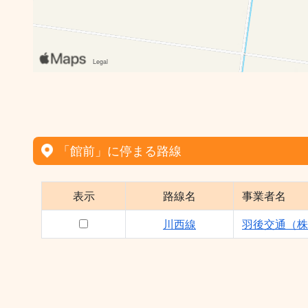
「館前」に停まる路線
表示
路線名
事業者名
川西線
羽後交通（株