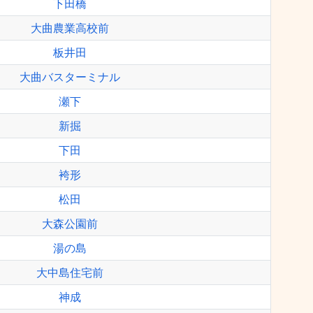
下田橋
大曲農業高校前
板井田
大曲バスターミナル
瀬下
新掘
下田
袴形
松田
大森公園前
湯の島
大中島住宅前
神成