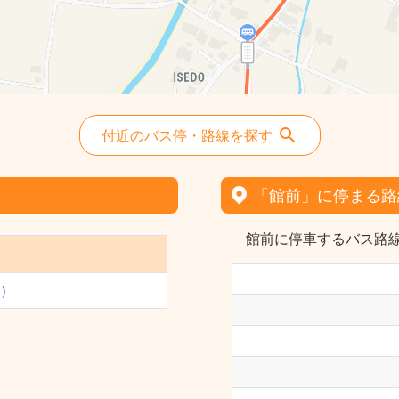
付近のバス停・路線を探す
「館前」に停まる路
館前に停車するバス路線
）