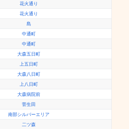
花火通り
花火通り
島
中通町
中通町
大森五日町
上五日町
大森八日町
上八日町
大森病院前
菅生田
南部シルバーエリア
二ツ森