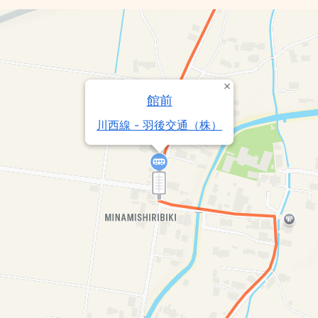
館前
川西線 - 羽後交通（株）