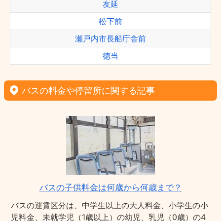
友延
松下前
瀬戸内市長船庁舎前
徳当
バスの料金や停留所に関する記事
バスの子供料金は何歳から何歳まで？
バスの運賃区分は、中学生以上の大人料金、小学生の小
児料金、未就学児（1歳以上）の幼児、乳児（0歳）の4