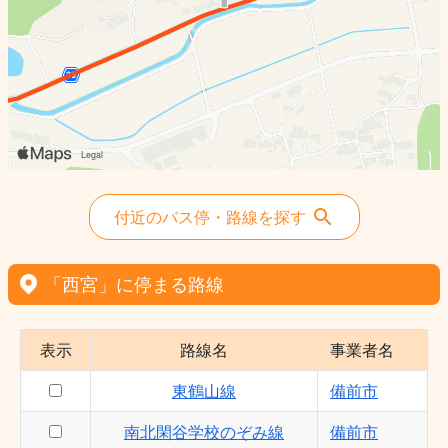
付近のバス停・路線を探す
「西宮」に停まる路線
表示
路線名
事業者名
東鶴山線
備前市
南北閑谷学校のぞみ線
備前市