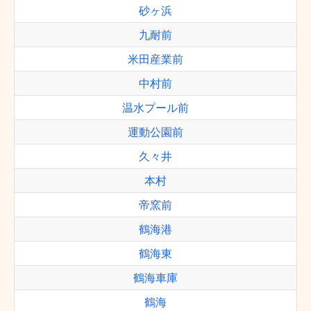
砂ヶ浜
九耐前
米田産業前
中村前
温水プール前
運動公園前
久々井
本村
帝窯前
鶴海港
鶴海東
鶴海車庫
鶴海