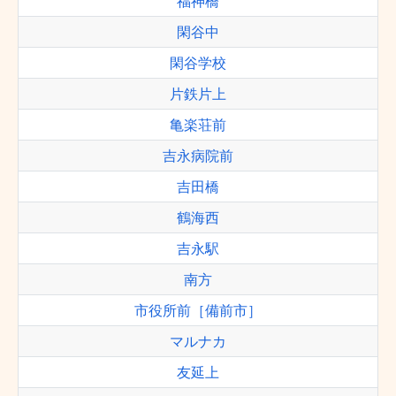
福神橋
閑谷中
閑谷学校
片鉄片上
亀楽荘前
吉永病院前
吉田橋
鶴海西
吉永駅
南方
市役所前［備前市］
マルナカ
友延上