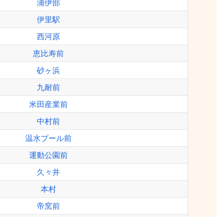
浦伊部
伊里駅
西河原
恵比寿前
砂ヶ浜
九耐前
米田産業前
中村前
温水プール前
運動公園前
久々井
本村
帝窯前