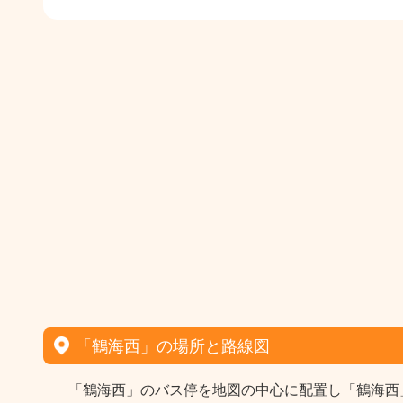
「鶴海西」の場所と路線図
「鶴海西」のバス停を地図の中心に配置し「鶴海西