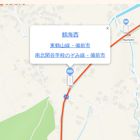
鶴海西
東鶴山線 - 備前市
南北閑谷学校のぞみ線 - 備前市