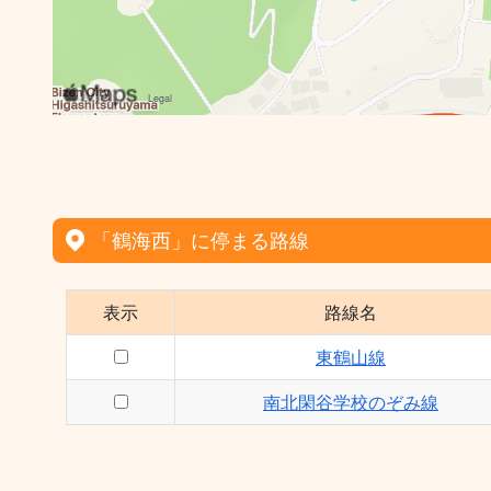
「鶴海西」に停まる路線
表示
路線名
東鶴山線
南北閑谷学校のぞみ線