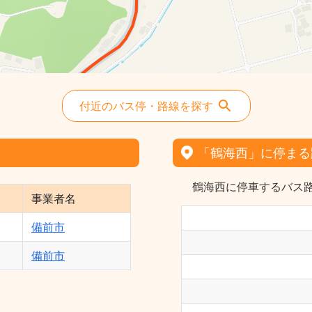
付近のバス停・路線を探す
「鶴海西」に停まる
鶴海西に停車するバス路
事業者名
備前市
備前市