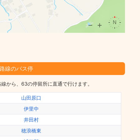
路線のバス停
線から、63の停留所に直通で行けます。
山田原口
伊里中
井田村
穂浪橋東