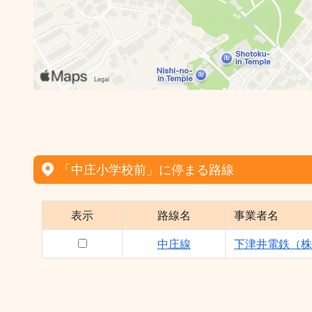
「中庄小学校前」に停まる路線
表示
路線名
事業者名
中庄線
下津井電鉄（株