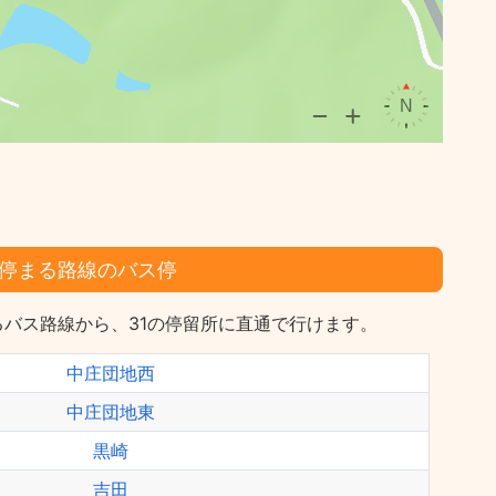
停まる路線のバス停
バス路線から、31の停留所に直通で行けます。
中庄団地西
中庄団地東
黒崎
吉田