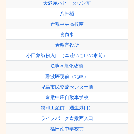
天満屋ハピータウン前
八軒樋
倉敷中央高校南
倉商東
倉敷市役所
小田象製粉入口（本荘いこいの家前）
C地区旭化成前
難波医院前（北畝）
児島市民交流センター前
倉敷中庄自動車学校
親和工産前（通生港口）
ライフパーク倉敷西入口
福田南中学校前