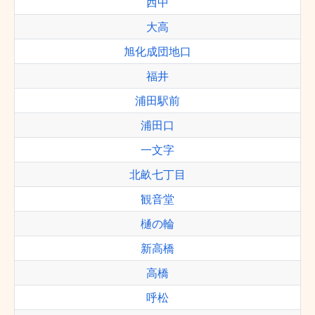
西中
大高
旭化成団地口
福井
浦田駅前
浦田口
一文字
北畝七丁目
観音堂
樋の輪
新高橋
高橋
呼松