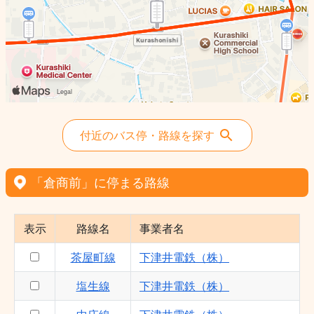
付近のバス停・路線を探す
「倉商前」に停まる路線
表示
路線名
事業者名
茶屋町線
下津井電鉄（株）
塩生線
下津井電鉄（株）