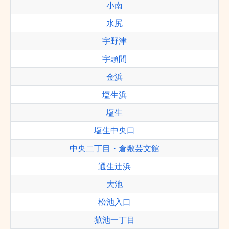
小南
水尻
宇野津
宇頭間
金浜
塩生浜
塩生
塩生中央口
中央二丁目・倉敷芸文館
通生辻浜
大池
松池入口
菰池一丁目