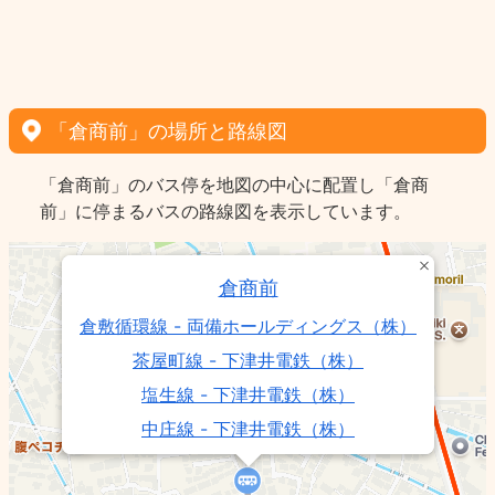
「倉商前」の場所と路線図
「倉商前」のバス停を地図の中心に配置し「倉商
前」に停まるバスの路線図を表示しています。
倉商前
倉敷循環線 - 両備ホールディングス（株）
茶屋町線 - 下津井電鉄（株）
塩生線 - 下津井電鉄（株）
中庄線 - 下津井電鉄（株）