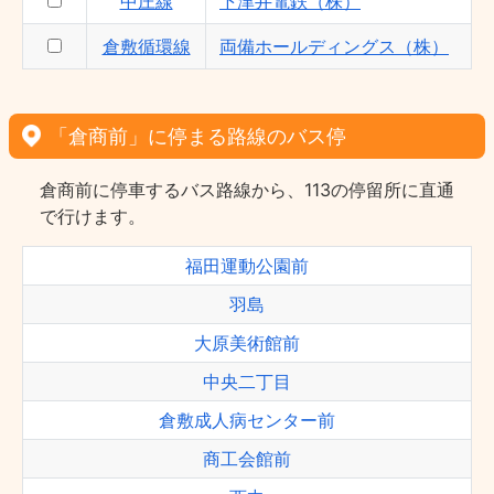
中庄線
下津井電鉄（株）
倉敷循環線
両備ホールディングス（株）
「倉商前」に停まる路線のバス停
倉商前に停車するバス路線から、113の停留所に直通
で行けます。
福田運動公園前
羽島
大原美術館前
中央二丁目
倉敷成人病センター前
商工会館前