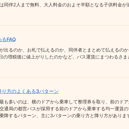
は同伴2人まで無料、大人料金のおよそ半額となる子供料金が適
るFAQ
が出るのか、お札で払えるのか、同伴者とまとめて払えるのか
0月1日の増税後に値上がりしたのかなど、バス運賃にまつわるさ
降り方のよくある3パターン
最も多いのは、横のドアから乗車して整理券を取り、前のドア
交通局の都営バスが採用する前のドアから乗車する均一運賃の
乗降するパターン、主に3パターンの乗り方と降り方がありま