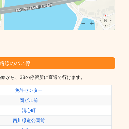
路線のバス停
線から、38の停留所に直通で行けます。
免許センター
岡ビル前
清心町
西川緑道公園前