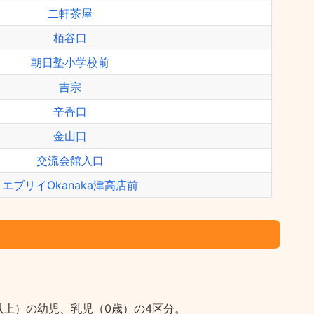
二軒茶屋
栢谷口
朝日塾小学校前
吉宗
辛香口
金山口
交流会館入口
エブリイOkanaka津高店前
上）の幼児、乳児（0歳）の4区分。