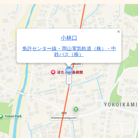
小林口
免許センター線 - 岡山電気軌道（株）・中
鉄バス（株）