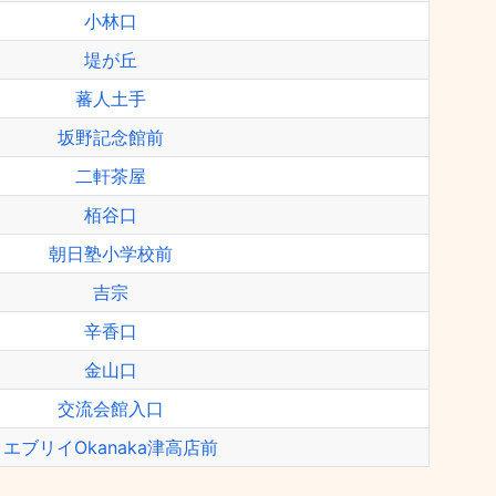
小林口
堤が丘
蕃人土手
坂野記念館前
二軒茶屋
栢谷口
朝日塾小学校前
吉宗
辛香口
金山口
交流会館入口
エブリイOkanaka津高店前