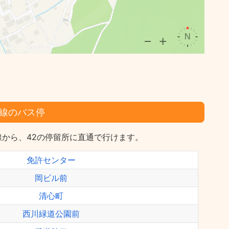
線のバス停
から、42の停留所に直通で行けます。
免許センター
岡ビル前
清心町
西川緑道公園前