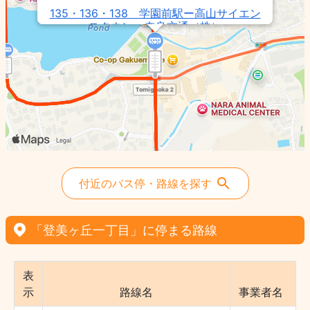
135・136・138 学園前駅ー高山サイエン
スタウン - 奈良交通（株）
1 学園前駅ー東登美ヶ丘一丁目 - 奈良交
通（株）
8 学園前駅ー西登美ヶ丘五丁目 - 奈良交
通（株）
6 東登美ヶ丘六丁目東ー学園前駅（北）
- 奈良交通（株）
102 学園前駅ー鹿ノ台北二丁目 - 奈良交
通（株）
付近のバス停・路線を探す
31・32 学園前朝日町循環 - 奈良交通
（株）
112・113 学園前駅（北）ー鹿ノ台北二丁
「登美ヶ丘一丁目」に停まる路線
目 - 奈良交通（株）
109・110 学園前駅ー学研奈良登美ヶ丘駅
- 奈良交通（株）
表
126・127・128 学園前駅ー学研北生駒駅
示
路線名
事業者名
- 奈良交通（株）