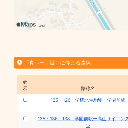
「真弓一丁目」に停まる路線
表
示
路線名
125・126 学研北生駒駅ー学園前駅
135・136・138 学園前駅ー高山サイエン
ン