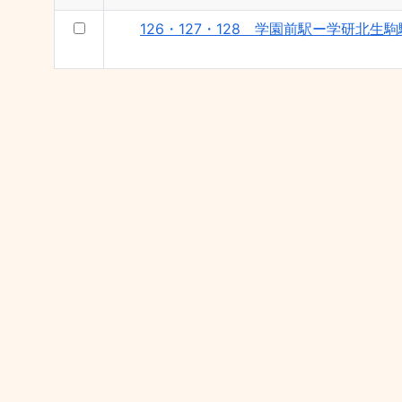
126・127・128 学園前駅ー学研北生駒