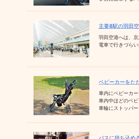
主要8駅の羽田
羽田空港へは、京
電車で行きづらい
ベビーカーをた
車内にベビーカー
車内中ほどのベビ
車輪にストッパー
バスに持ち込め