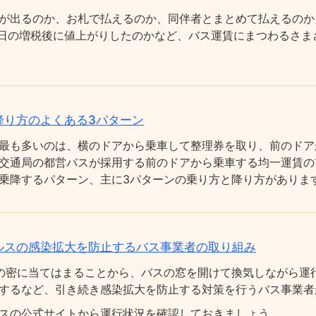
が出るのか、お札で払えるのか、同伴者とまとめて払えるのか
0月1日の増税後に値上がりしたのかなど、バス運賃にまつわるさ
降り方のよくある3パターン
最も多いのは、横のドアから乗車して整理券を取り、前のドア
交通局の都営バスが採用する前のドアから乗車する均一運賃の
乗降するパターン、主に3パターンの乗り方と降り方がありま
ルスの感染拡大を防止するバス事業者の取り組み
の密に当てはまることから、バスの窓を開けて換気しながら運
するなど、引き続き感染拡大を防止する対策を行うバス事業者
スの公式サイトから運行状況を確認しておきましょう。