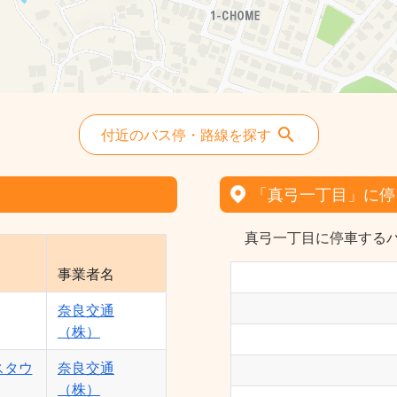
付近のバス停・路線を探す
「真弓一丁目」に停
真弓一丁目に停車するバ
事業者名
奈良交通
（株）
スタウ
奈良交通
（株）