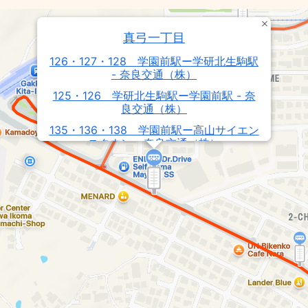
真弓一丁目
126・127・128 学園前駅ー学研北生駒駅
- 奈良交通（株）
125・126 学研北生駒駅ー学園前駅 - 奈
良交通（株）
135・136・138 学園前駅ー高山サイエン
スタウン - 奈良交通（株）