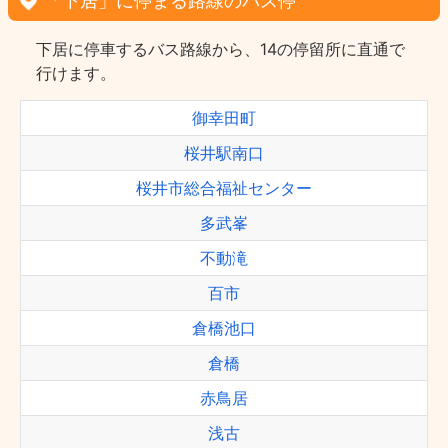
「下居」に停まる路線のバス停
下居に停車するバス路線から、14の停留所に直通で
行けます。
御幸田町
桜井駅南口
桜井市総合福祉センター
多武峯
不動滝
百市
倉橋池口
倉橋
赤鳥居
浅古