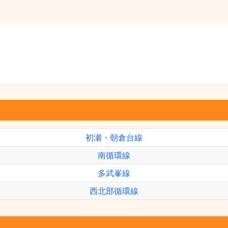
初瀬・朝倉台線
南循環線
多武峯線
西北部循環線