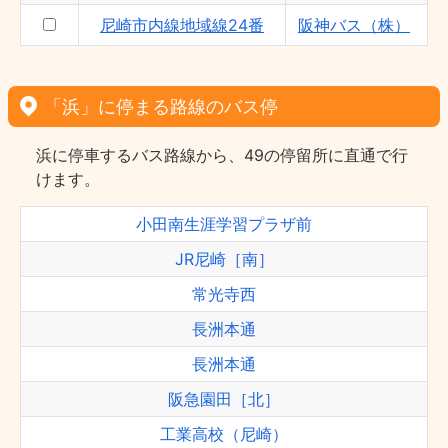
尼崎市内線地域線24番
阪神バス（株）
「浜」に停まる路線のバス停
浜に停車するバス路線から、49の停留所に直通で行
けます。
小田南生涯学習プラザ前
JR尼崎［南］
常光寺西
長洲本通
長洲本通
阪急園田［北］
工業高校（尼崎）