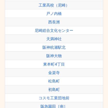
工業高校（尼崎）
戸ノ内橋
西長洲
尼崎総合文化センター
天満神社
阪神杭瀬駅北
阪神大物
東本町4丁目
金楽寺
松島町
初島町
コスモ工業団地前
阪急園田［南］