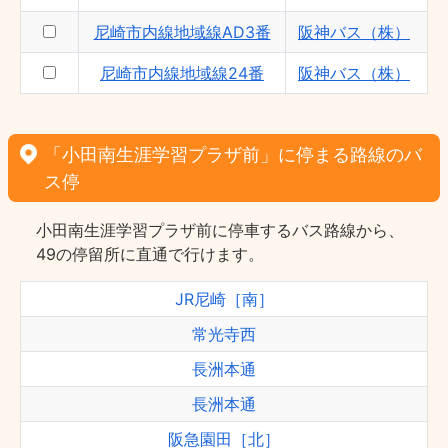
尼崎市内線地域線AD3番
阪神バス（株）
尼崎市内線地域線24番
阪神バス（株）
「小田南生涯学習プラザ前」に停まる路線のバ
ス停
小田南生涯学習プラザ前に停車するバス路線から、
49の停留所に直通で行けます。
JR尼崎［南］
常光寺西
長洲本通
長洲本通
阪急園田［北］