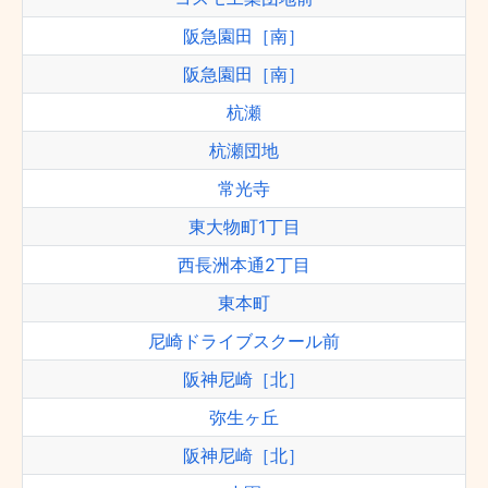
阪急園田［南］
阪急園田［南］
杭瀬
杭瀬団地
常光寺
東大物町1丁目
西長洲本通2丁目
東本町
尼崎ドライブスクール前
阪神尼崎［北］
弥生ヶ丘
阪神尼崎［北］