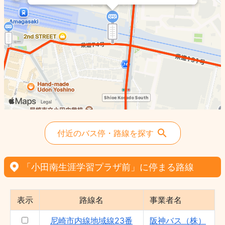
付近のバス停・路線を探す
「小田南生涯学習プラザ前」に停まる路線
表示
路線名
事業者名
尼崎市内線地域線23番
阪神バス（株）