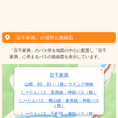
「百千家満」の場所と路線図
「百千家満」のバス停を地図の中心に配置し「百千
家満」に停まるバスの路線図を表示しています。
百千家満
山崎 60．61 - （株）ウイング神姫
しーたんバス 黒原線 - 神姫バス（株）
しーたんバス 横山線・倉床線 - 神姫バス
（株）
しーたんバス 千町線 - 神姫バス（株）