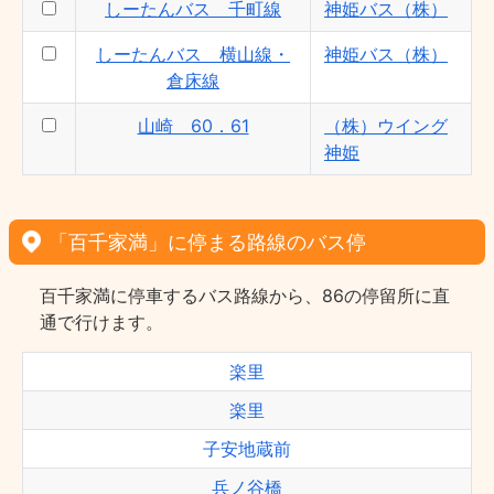
しーたんバス 千町線
神姫バス（株）
しーたんバス 横山線・
神姫バス（株）
倉床線
山崎 60．61
（株）ウイング
神姫
「百千家満」に停まる路線のバス停
百千家満に停車するバス路線から、86の停留所に直
通で行けます。
楽里
楽里
子安地蔵前
兵ノ谷橋