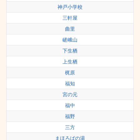
神戸小学校
三軒屋
曲里
嵯峨山
下生栖
上生栖
梶原
福知
宮の元
福中
福野
三方
まほろばの湯