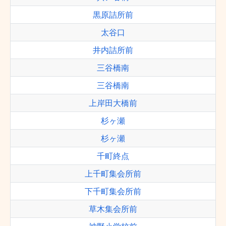
黒原詰所前
太谷口
井内詰所前
三谷橋南
三谷橋南
上岸田大橋前
杉ヶ瀬
杉ヶ瀬
千町終点
上千町集会所前
下千町集会所前
草木集会所前