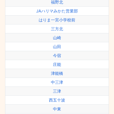
福野北
JAハリマみかた営業部
はりま一宮小学校前
三方北
山崎
山田
今宿
庄能
津能橋
中三津
三津
西五十波
中東