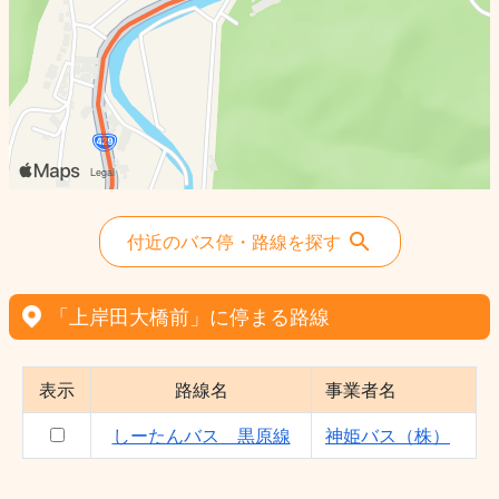
付近のバス停・路線を探す
「上岸田大橋前」に停まる路線
表示
路線名
事業者名
しーたんバス 黒原線
神姫バス（株）