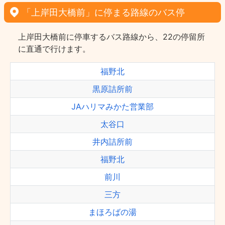
「上岸田大橋前」に停まる路線のバス停
上岸田大橋前に停車するバス路線から、22の停留所
に直通で行けます。
福野北
黒原詰所前
JAハリマみかた営業部
太谷口
井内詰所前
福野北
前川
三方
まほろばの湯