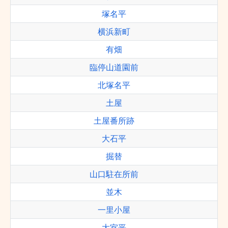
塚名平
横浜新町
有畑
臨停山道園前
北塚名平
土屋
土屋番所跡
大石平
掘替
山口駐在所前
並木
一里小屋
大室平