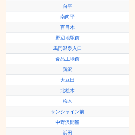
向平
南向平
百目木
野辺地駅前
馬門温泉入口
食品工場前
鶏沢
大豆田
北桧木
桧木
サンシャイン前
中野沢開墾
浜田