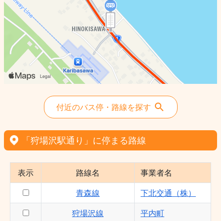
付近のバス停・路線を探す
「狩場沢駅通り」に停まる路線
表示
路線名
事業者名
青森線
下北交通（株）
狩場沢線
平内町