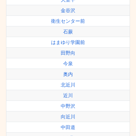
金谷沢
衛生センター前
石蕨
はまゆり学園前
田野向
今泉
奥内
北近川
近川
中野沢
向近川
中田道