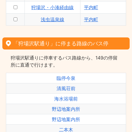
狩場沢・小湊経由線
平内町
浅虫温泉線
平内町
「狩場沢駅通り」に停まる路線のバス停
狩場沢駅通りに停車するバス路線から、149の停留
所に直通で行けます。
臨停今泉
清風荘前
海水浴場前
野辺地案内所
野辺地案内所
二本木