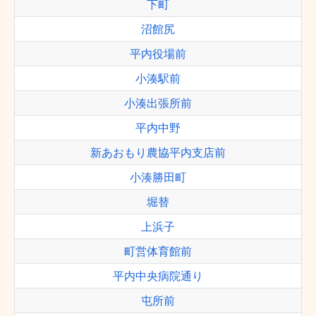
下町
沼館尻
平内役場前
小湊駅前
小湊出張所前
平内中野
新あおもり農協平内支店前
小湊勝田町
堀替
上浜子
町営体育館前
平内中央病院通り
屯所前