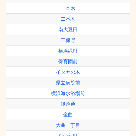
二本木
二本木
南大豆田
三保野
横浜緑町
保育園前
イタヤの木
県立病院前
横浜海水浴場前
後萢通
金曲
大曲一丁目
むつ新町