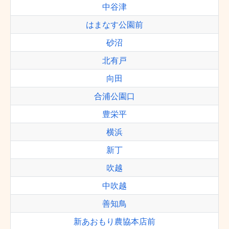
中谷津
はまなす公園前
砂沼
北有戸
向田
合浦公園口
豊栄平
横浜
新丁
吹越
中吹越
善知鳥
新あおもり農協本店前