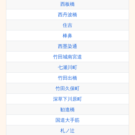
西板橋
西丹波橋
住吉
棒鼻
西墨染通
竹田城南宮道
七瀬川町
竹田出橋
竹田久保町
深草下川原町
勧進橋
国道大手筋
札ノ辻