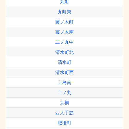
丸町
丸町東
藤ノ木町
藤ノ木南
二ノ丸中
清水町北
清水町
清水町西
上島南
二ノ丸
京橋
西大手筋
肥後町