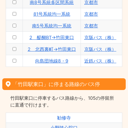
南8号系統多区間系統
京都市
81号系統均一系統
京都市
南5号系統均一系統
京都市
2 醍醐BT→竹田東口
京阪バス（株）
2 北西裏町→竹田東口
京阪バス（株）
向島団地線8・9
近鉄バス（株）
「竹田駅東口」に停まる路線のバス停
竹田駅東口に停車するバス路線から、105の停留所
に直通で行けます。
勧修寺
小野隨心院口