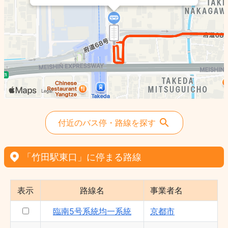
南8号系統多区間系統 - 京都市
2 北西裏町→竹田東口 - 京阪バス（株）
南5号系統均一系統 - 京都市
付近のバス停・路線を探す
「竹田駅東口」に停まる路線
表示
路線名
事業者名
臨南5号系統均一系統
京都市