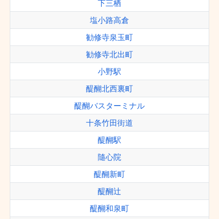
下三栖
塩小路高倉
勧修寺泉玉町
勧修寺北出町
小野駅
醍醐北西裏町
醍醐バスターミナル
十条竹田街道
醍醐駅
隨心院
醍醐新町
醍醐辻
醍醐和泉町