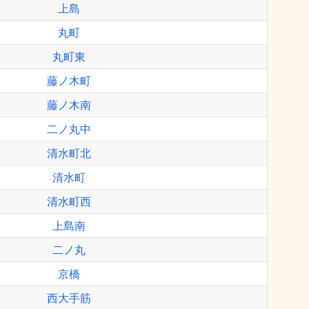
上島
丸町
丸町東
藤ノ木町
藤ノ木南
二ノ丸中
清水町北
清水町
清水町西
上島南
二ノ丸
京橋
西大手筋