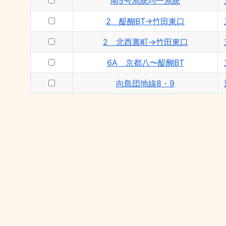
南5号系統均一系統
2 醍醐BT→竹田東口
2 北西裏町→竹田東口
6A 京都八〜醍醐BT
向島団地線8・9