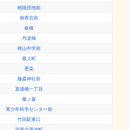
桃陵団地前
御香宮前
板橋
丹波橋
桃山中学前
最上町
墨染
藤森神社前
直違橋一丁目
藤ノ森
青少年科学センター前
竹田駅東口
深草北蓮池町