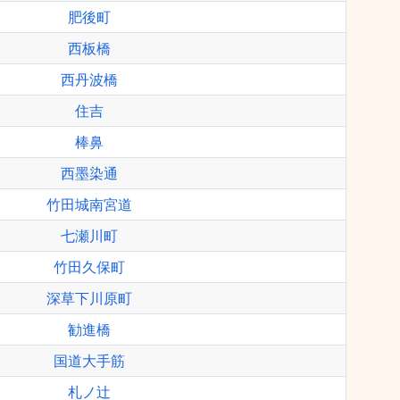
肥後町
西板橋
西丹波橋
住吉
棒鼻
西墨染通
竹田城南宮道
七瀬川町
竹田久保町
深草下川原町
勧進橋
国道大手筋
札ノ辻