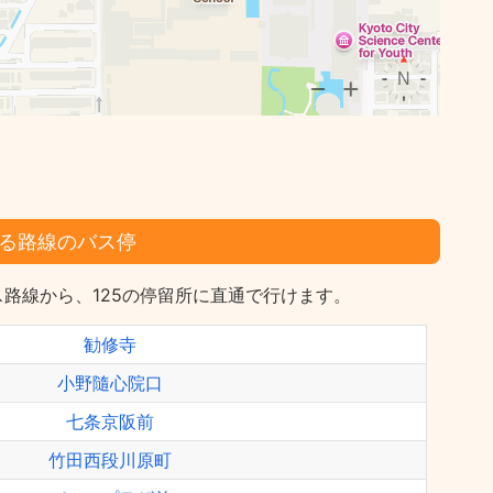
る路線のバス停
路線から、125の停留所に直通で行けます。
勧修寺
小野隨心院口
七条京阪前
竹田西段川原町