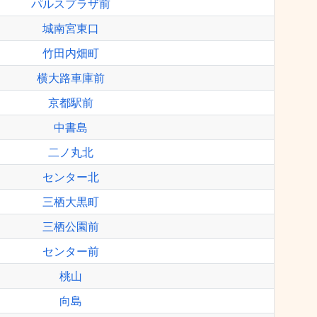
パルスプラザ前
城南宮東口
竹田内畑町
横大路車庫前
京都駅前
中書島
二ノ丸北
センター北
三栖大黒町
三栖公園前
センター前
桃山
向島