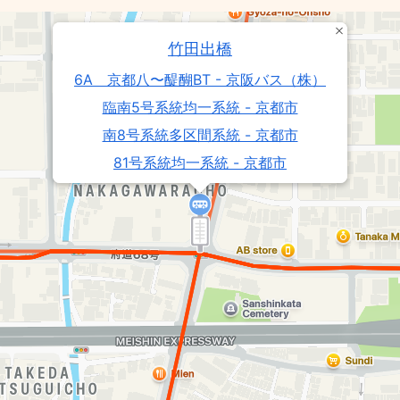
竹田出橋
6A 京都八〜醍醐BT - 京阪バス（株）
臨南5号系統均一系統 - 京都市
南8号系統多区間系統 - 京都市
81号系統均一系統 - 京都市
向島団地線8・9 - 近鉄バス（株）
2 醍醐BT→竹田東口 - 京阪バス（株）
2 北西裏町→竹田東口 - 京阪バス（株）
南5号系統均一系統 - 京都市