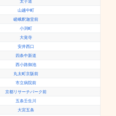
太子道
山越中町
嵯峨釈迦堂前
小渕町
大覚寺
安井西口
四条中新道
西小路御池
丸太町京阪前
市立病院前
京都リサーチパーク前
五条壬生川
大宮五条