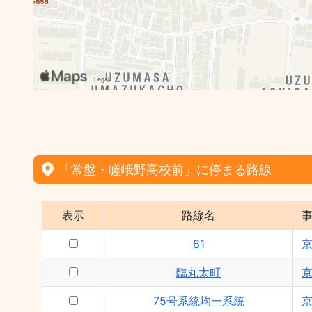
「常盤・嵯峨野高校前」に停まる路線
表示
路線名
81
臨丸太町
75号系統均一系統