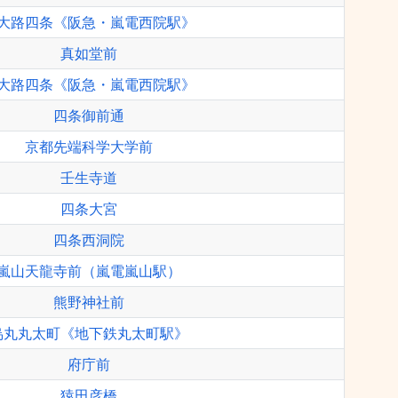
大路四条《阪急・嵐電西院駅》
真如堂前
大路四条《阪急・嵐電西院駅》
四条御前通
京都先端科学大学前
壬生寺道
四条大宮
四条西洞院
嵐山天龍寺前（嵐電嵐山駅）
熊野神社前
烏丸丸太町《地下鉄丸太町駅》
府庁前
猿田彦橋