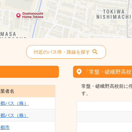
付近のバス停・路線を探す
「常盤・嵯峨野高校
常盤・嵯峨野高校前に
事業者名
す。
京都バス（株）
京都バス（株）
京都市