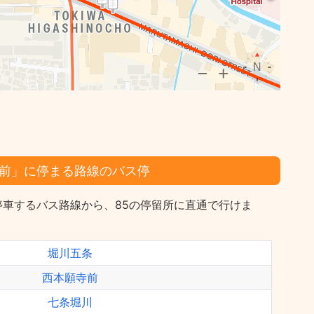
前」に停まる路線のバス停
停車するバス路線から、85の停留所に直通で行けま
堀川五条
西本願寺前
七条堀川