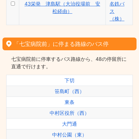
43栄発 津島駅（大治役場前 安
名鉄バ
松経由）
ス
（株）
「七宝病院前」に停まる路線のバス停
七宝病院前に停車するバス路線から、48の停留所に
直通で行けます。
下切
笹島町（西）
東条
中村区役所（西）
大門通
中村公園（東）