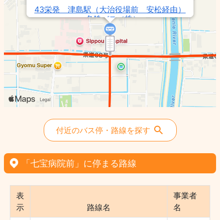
43栄発 津島駅（大治役場前 安松経由）
- 名鉄バス（株）
44津島駅発 名鉄バスセンター（安松 大
治役場前経由） - 名鉄バス（株）
43津島駅発 栄（安松 大治役場前経由）
- 名鉄バス（株）
41大坪発 名鉄バスセンター（安松 大治
役場前経由） - 名鉄バス（株）
付近のバス停・路線を探す
「七宝病院前」に停まる路線
表
事業者
示
路線名
名