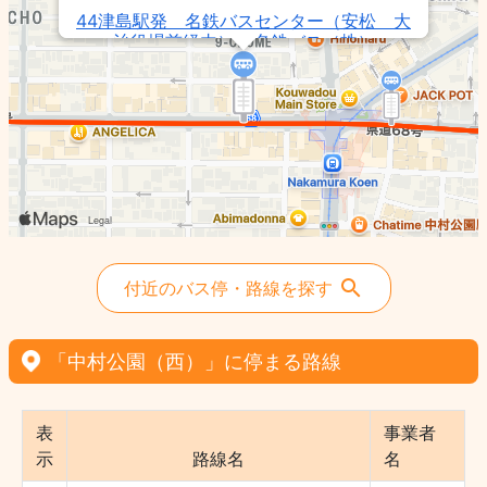
44津島駅発 名鉄バスセンター（安松 大
治役場前経由） - 名鉄バス（株）
43津島駅発 栄（安松 大治役場前経由）
- 名鉄バス（株）
41大坪発 名鉄バスセンター（安松 大治
役場前経由） - 名鉄バス（株）
付近のバス停・路線を探す
「中村公園（西）」に停まる路線
表
事業者
示
路線名
名