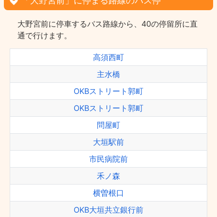
「大野宮前」に停まる路線のバス停
大野宮前に停車するバス路線から、40の停留所に直
通で行けます。
高須西町
主水橋
OKBストリート郭町
OKBストリート郭町
問屋町
大垣駅前
市民病院前
禾ノ森
横曽根口
OKB大垣共立銀行前