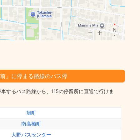
行前」に停まる路線のバス停
停車するバス路線から、115の停留所に直通で行けま
旭町
南高橋町
大野バスセンター