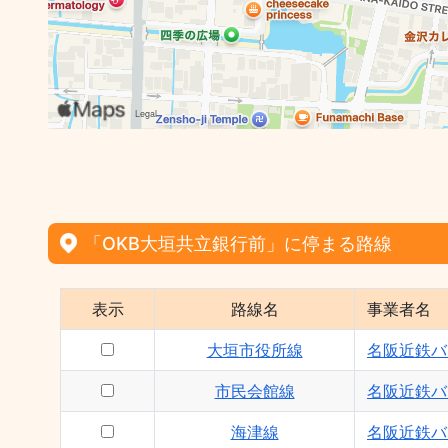
「OKB大垣共立銀行前」に停まる路線
表示
路線名
事業者名
大垣市役所線
名阪近鉄バ
市民会館線
名阪近鉄バ
海津線
名阪近鉄バ