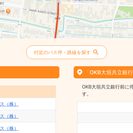
付近のバス停・路線を探す
「OKB大垣共立銀
OKB大垣共立銀行前に
す。
ス（株）
ス（株）
ス（株）