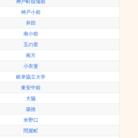
神戸町役場前
神戸小前
井田
南小前
五の里
南方
小衣斐
岐阜協立大学
東安中前
大脇
築捨
米野口
問屋町