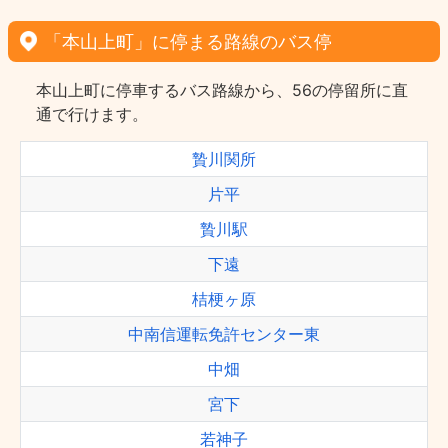
「本山上町」に停まる路線のバス停
本山上町に停車するバス路線から、56の停留所に直
通で行けます。
贄川関所
片平
贄川駅
下遠
桔梗ヶ原
中南信運転免許センター東
中畑
宮下
若神子