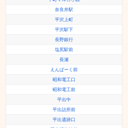
奈良井駅
平沢上町
平沢駅下
長野銀行
塩尻駅前
長瀬
えんぱーく前
昭和電工口
昭和電工前
平出中
平出詰所前
平出遺跡口