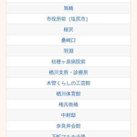
旭橋
市役所前［塩尻市］
桜沢
桑崎口
羽淵
桔梗ヶ原病院前
楢川支所・診療所
木曽くらしの工芸館
楢川体育館
権兵衛橋
中村邸
奈良井会館
下町マルカ小路