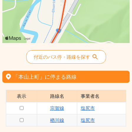
付近のバス停・路線を探す
「本山上町」に停まる路線
表示
路線名
事業者名
宗賀線
塩尻市
楢川線
塩尻市