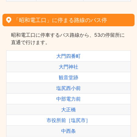
「昭和電工口」に停まる路線のバス停
昭和電工口に停車するバス路線から、53の停留所に
直通で行けます。
大門四番町
大門神社
観音堂跡
塩尻西小前
中部電力前
大正橋
市役所前［塩尻市］
中西条