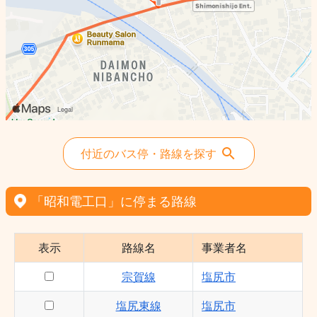
付近のバス停・路線を探す
「昭和電工口」に停まる路線
表示
路線名
事業者名
宗賀線
塩尻市
塩尻東線
塩尻市