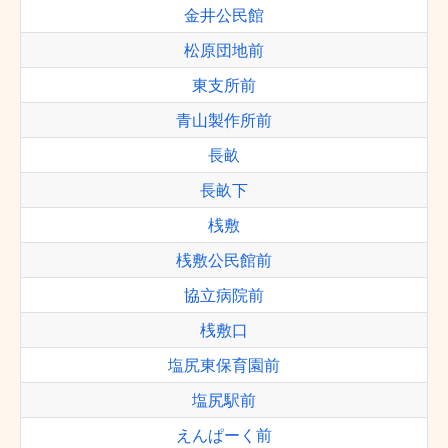
金井公民館
松原団地前
東支所前
青山製作所前
長畝
長畝下
桟敷
桟敷公民館前
協立病院前
桟敷口
塩尻東保育園前
塩尻駅前
えんぱーく前