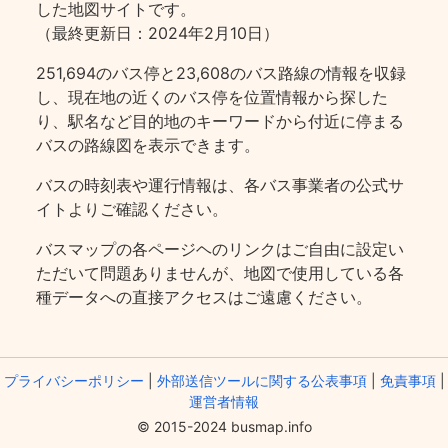
した地図サイトです。
（最終更新日：2024年2月10日）
251,694のバス停と23,608のバス路線の情報を収録
し、現在地の近くのバス停を位置情報から探した
り、駅名など目的地のキーワードから付近に停まる
バスの路線図を表示できます。
バスの時刻表や運行情報は、各バス事業者の公式サ
イトよりご確認ください。
バスマップの各ページヘのリンクはご自由に設定い
ただいて問題ありませんが、地図で使用している各
種データへの直接アクセスはご遠慮ください。
プライバシーポリシー
|
外部送信ツールに関する公表事項
|
免責事項
|
運営者情報
© 2015-2024 busmap.info