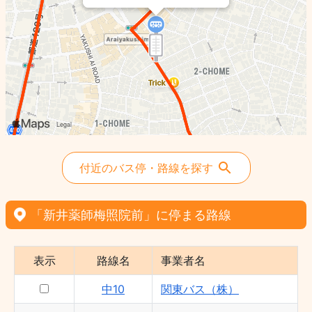
付近のバス停・路線を探す
「新井薬師梅照院前」に停まる路線
表示
路線名
事業者名
中10
関東バス（株）