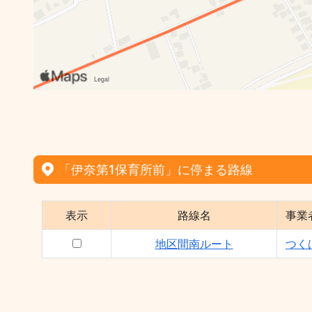
「伊奈第1保育所前」に停まる路線
表示
路線名
事業
地区間南ルート
つく