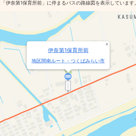
し「伊奈第1保育所前」に停まるバスの路線図を表示しています
伊奈第1保育所前
地区間南ルート - つくばみらい市