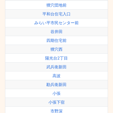
狸穴団地前
平和台住宅入口
みらい平市民センター前
谷井田
四期住宅前
狸穴西
陽光台2丁目
武兵衛新田
高波
勘兵衛新田
小張
小張下宿
市野深