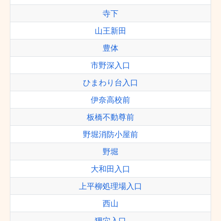
寺下
山王新田
豊体
市野深入口
ひまわり台入口
伊奈高校前
板橋不動尊前
野堀消防小屋前
野堀
大和田入口
上平柳処理場入口
西山
狸穴入口