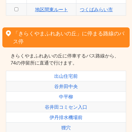
地区間東ルート
つくばみらい市
「きらくやまふれあいの丘」に停まる路線のバ
ス停
きらくやまふれあいの丘に停車するバス路線から、
74の停留所に直通で行けます。
出山住宅前
谷井田中央
中平柳
谷井田コミセン入口
伊丹排水機場前
狸穴