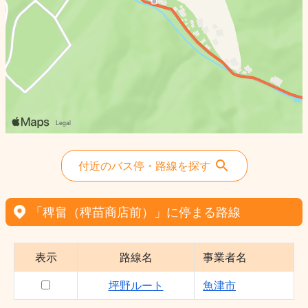
付近のバス停・路線を探す
「稗畠（稗苗商店前）」に停まる路線
表示
路線名
事業者名
坪野ルート
魚津市