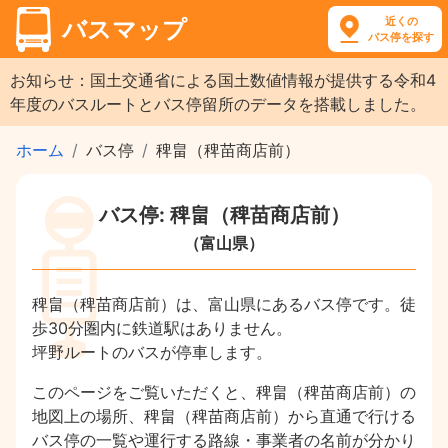
近くの
バスマップ
バス停を探す
お知らせ：国土交通省による国土数値情報が提供する令和4
年度のバスルートとバス停留所のデータを搭載しました。
ホーム
バス停
稗畠（稗苗商店前）
バス停: 稗畠（稗苗商店前）
（富山県）
稗畠（稗苗商店前）は、富山県にあるバス停です。徒
歩30分圏内に鉄道駅はありません。
坪野ルートのバスが停車します。
このページをご覧いただくと、稗畠（稗苗商店前）の
地図上の場所、稗畠（稗苗商店前）から直通で行ける
バス停の一覧や運行する路線・事業者の名前が分かり