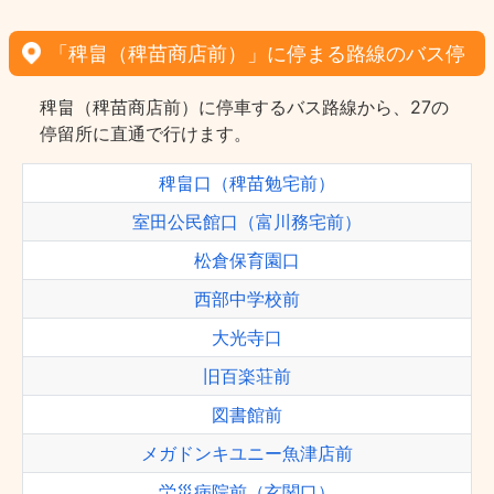
「稗畠（稗苗商店前）」に停まる路線のバス停
稗畠（稗苗商店前）に停車するバス路線から、27の
停留所に直通で行けます。
稗畠口（稗苗勉宅前）
室田公民館口（富川務宅前）
松倉保育園口
西部中学校前
大光寺口
旧百楽荘前
図書館前
メガドンキユニー魚津店前
労災病院前（玄関口）