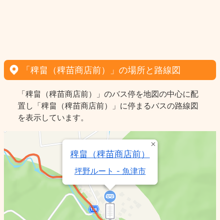
「稗畠（稗苗商店前）」の場所と路線図
「稗畠（稗苗商店前）」のバス停を地図の中心に配
置し「稗畠（稗苗商店前）」に停まるバスの路線図
を表示しています。
稗畠（稗苗商店前）
坪野ルート - 魚津市