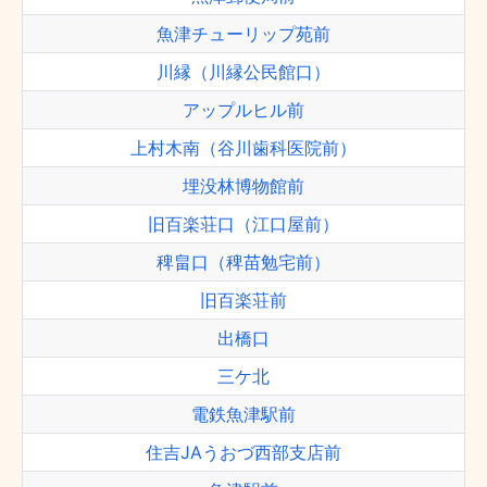
魚津チューリップ苑前
川縁（川縁公民館口）
アップルヒル前
上村木南（谷川歯科医院前）
埋没林博物館前
旧百楽荘口（江口屋前）
稗畠口（稗苗勉宅前）
旧百楽荘前
出橋口
三ケ北
電鉄魚津駅前
住吉JAうおづ西部支店前