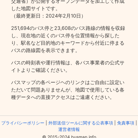
交通省）が公開するオープンデータを加工して作成
した地図サイトです。
（最終更新日：2024年2月10日）
251,694のバス停と23,608のバス路線の情報を収録
し、現在地の近くのバス停を位置情報から探した
り、駅名など目的地のキーワードから付近に停まる
バスの路線図を表示できます。
バスの時刻表や運行情報は、各バス事業者の公式サ
イトよりご確認ください。
バスマップの各ページヘのリンクはご自由に設定い
ただいて問題ありませんが、地図で使用している各
種データへの直接アクセスはご遠慮ください。
プライバシーポリシー
|
外部送信ツールに関する公表事項
|
免責事項
|
運営者情報
© 2015-2024 busmap.info