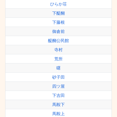
ひらか荘
下醍醐
下藤根
御倉前
醍醐公民館
寺村
荒所
曙
砂子田
四ツ屋
下吉田
馬鞍下
馬鞍上