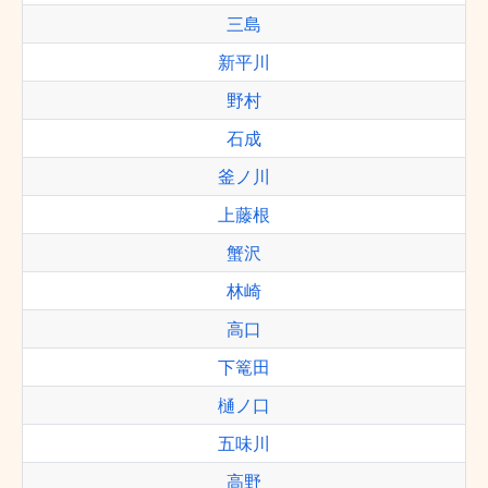
三島
新平川
野村
石成
釜ノ川
上藤根
蟹沢
林崎
高口
下篭田
樋ノ口
五味川
高野