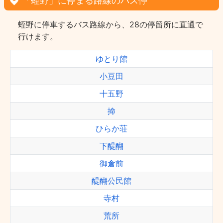
「蛭野」に停まる路線のバス停
蛭野に停車するバス路線から、28の停留所に直通で
行けます。
ゆとり館
小豆田
十五野
掵
ひらか荘
下醍醐
御倉前
醍醐公民館
寺村
荒所