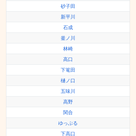
砂子田
新平川
石成
釜ノ川
林崎
高口
下篭田
樋ノ口
五味川
高野
関合
ゆっぷる
下高口