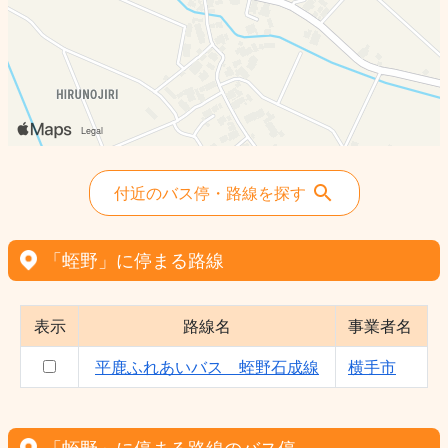
付近のバス停・路線を探す
「蛭野」に停まる路線
表示
路線名
事業者名
平鹿ふれあいバス 蛭野石成線
横手市