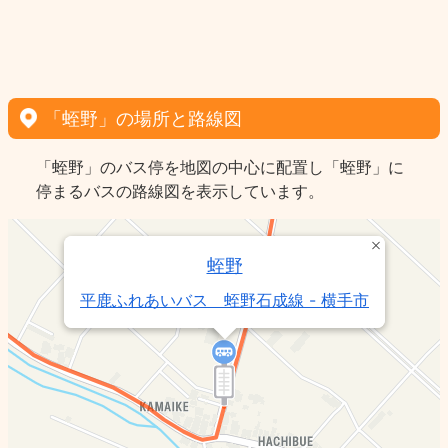
「蛭野」の場所と路線図
「蛭野」のバス停を地図の中心に配置し「蛭野」に
停まるバスの路線図を表示しています。
蛭野
平鹿ふれあいバス 蛭野石成線 - 横手市