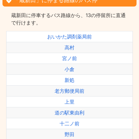
「蔵新田」に停まる路線のバス停
蔵新田に停車するバス路線から、13の停留所に直通
で行けます。
おいかた調剤薬局前
高村
宮ノ前
小倉
新処
老方郵便局前
上里
道の駅東由利
十二ノ前
野田