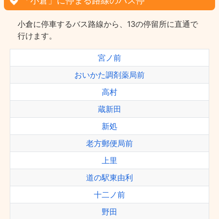
「小倉」に停まる路線のバス停
小倉に停車するバス路線から、13の停留所に直通で
行けます。
宮ノ前
おいかた調剤薬局前
高村
蔵新田
新処
老方郵便局前
上里
道の駅東由利
十二ノ前
野田