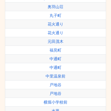
奥羽山荘
丸子町
花火通り
花火通り
元田茂木
福見町
中通町
中通町
中里温泉前
戸地谷
戸地谷
横堀小学校前
水里