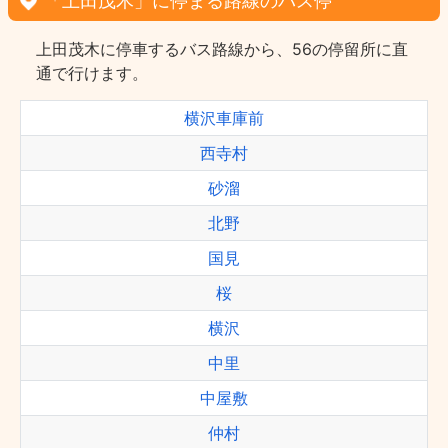
「上田茂木」に停まる路線のバス停
上田茂木に停車するバス路線から、56の停留所に直
通で行けます。
横沢車庫前
西寺村
砂溜
北野
国見
桜
横沢
中里
中屋敷
仲村