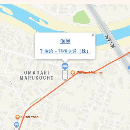
保屋
千屋線 - 羽後交通（株）