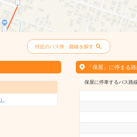
付近のバス停・路線を探す
「保屋」に停まる路
保屋に停車するバス路線
）