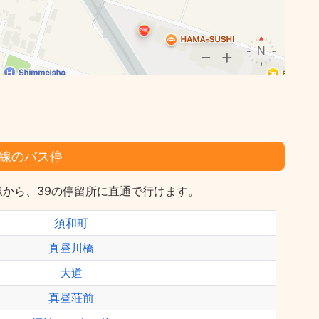
線のバス停
から、39の停留所に直通で行けます。
須和町
真昼川橋
大道
真昼荘前