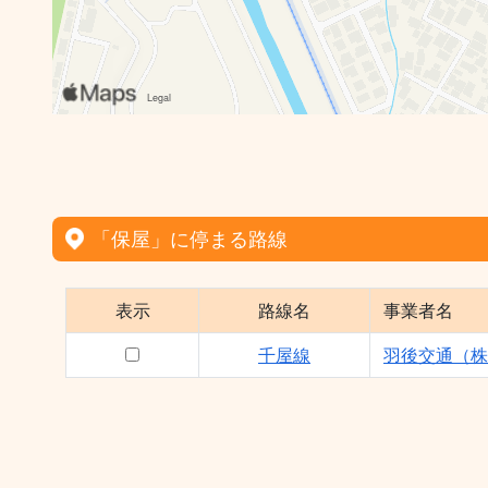
「保屋」に停まる路線
表示
路線名
事業者名
千屋線
羽後交通（株