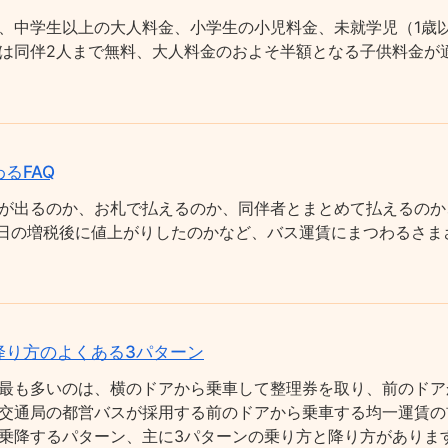
、中学生以上の大人料金、小学生の小児料金、未就学児（1歳以
は同伴2人まで無料、大人料金のおよそ半額となる子供料金が適
るFAQ
が出るのか、お札で払えるのか、同伴者とまとめて払えるのか
0月1日の増税後に値上がりしたのかなど、バス運賃にまつわるさ
降り方のよくある3パターン
最も多いのは、横のドアから乗車して整理券を取り、前のドア
交通局の都営バスが採用する前のドアから乗車する均一運賃の
乗降するパターン、主に3パターンの乗り方と降り方がありま