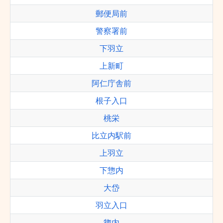
郵便局前
警察署前
下羽立
上新町
阿仁庁舎前
根子入口
桃栄
比立内駅前
上羽立
下惣内
大岱
羽立入口
惣内