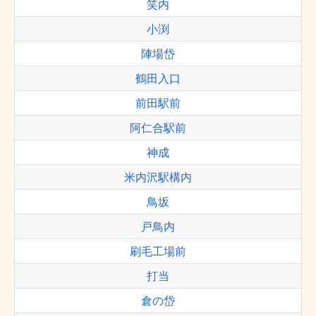
笑内
小渕
陣場岱
鶴田入口
前田駅前
阿仁合駅前
神成
米内沢駅構内
鳥坂
戸鳥内
刷毛工場前
打当
倉の岱