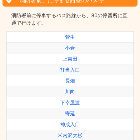
「消防署前」に停まる路線のバス停
消防署前に停車するバス路線から、80の停留所に直
通で行けます。
菅生
小倉
上吉田
打当入口
長畑
川向
下幸屋渡
寄延
神成入口
米内沢大杉