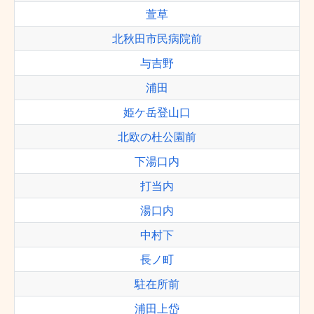
萱草
北秋田市民病院前
与吉野
浦田
姫ケ岳登山口
北欧の杜公園前
下湯口内
打当内
湯口内
中村下
長ノ町
駐在所前
浦田上岱