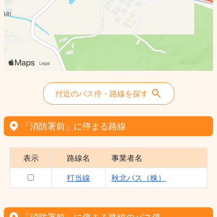
付近のバス停・路線を探す
「消防署前」に停まる路線
表示
路線名
事業者名
打当線
秋北バス（株）